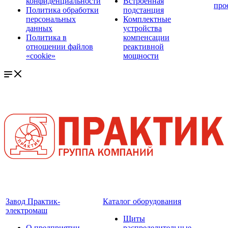
конфиденциальности
Встроенная
про
Политика обработки
подстанция
персональных
Комплектные
данных
устройства
Политика в
компенсации
отношении файлов
реактивной
«cookie»
мощности
Завод Практик-
Каталог оборудования
электромаш
Щиты
О предприятии
распределительные