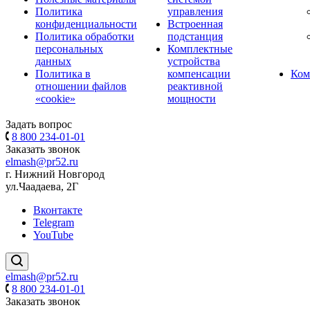
Политика
управления
конфиденциальности
Встроенная
Политика обработки
подстанция
персональных
Комплектные
данных
устройства
Политика в
компенсации
Ком
отношении файлов
реактивной
«cookie»
мощности
Задать вопрос
8 800 234-01-01
Заказать звонок
elmash@pr52.ru
г. Нижний Новгород
ул.Чаадаева, 2Г
Вконтакте
Telegram
YouTube
elmash@pr52.ru
8 800 234-01-01
Заказать звонок