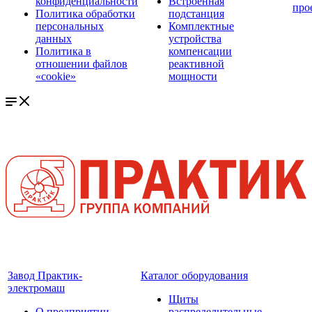
конфиденциальности
Встроенная
про
Политика обработки
подстанция
персональных
Комплектные
данных
устройства
Политика в
компенсации
отношении файлов
реактивной
«cookie»
мощности
Завод Практик-
Каталог оборудования
электромаш
Щиты
О предприятии
распределительные