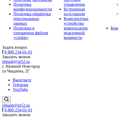
Политика
управления
конфиденциальности
Встроенная
Политика обработки
подстанция
персональных
Комплектные
данных
устройства
Политика в
компенсации
Ком
отношении файлов
реактивной
«cookie»
мощности
Задать вопрос
8 800 234-01-01
Заказать звонок
elmash@pr52.ru
г. Нижний Новгород
ул.Чаадаева, 2Г
Вконтакте
Telegram
YouTube
elmash@pr52.ru
8 800 234-01-01
Заказать звонок